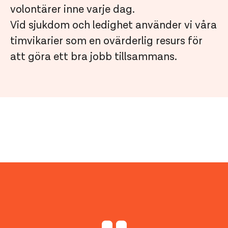
volontärer inne varje dag.
Vid sjukdom och ledighet använder vi våra
timvikarier som en ovärderlig resurs för
att göra ett bra jobb tillsammans.
Josefin Söderman, butikschef
Maria Lorensson, butikschef
Francisco Aras, butikschef Flatås
Rannebergen
Wieselgrensplatsen