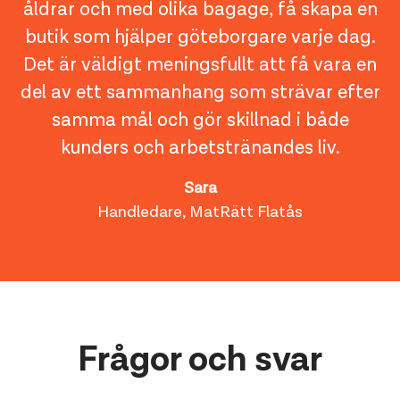
åldrar och med olika bagage, få skapa en
butik som hjälper göteborgare varje dag.
Det är väldigt meningsfullt att få vara en
del av ett sammanhang som strävar efter
samma mål och gör skillnad i både
kunders och arbetstränandes liv.
Sara
Handledare, MatRätt Flatås
Frågor och svar