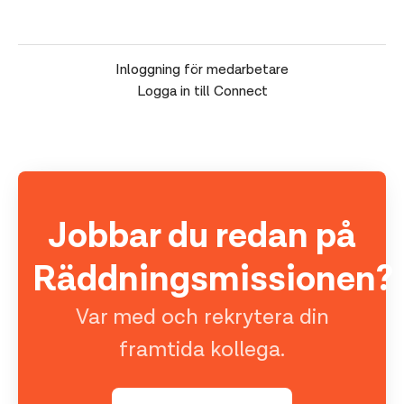
Inloggning för medarbetare
Logga in till Connect
Jobbar du redan på
Räddningsmissionen?
Var med och rekrytera din
framtida kollega.