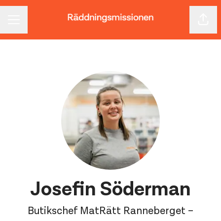
Dela 
KARRIÄRMENY
Josefin Söderman
Butikschef MatRätt Ranneberget –