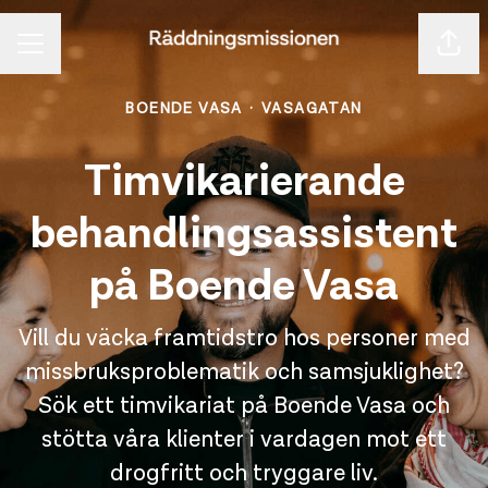
Dela 
KARRIÄRMENY
BOENDE VASA
·
VASAGATAN
Timvikarierande
behandlingsassistent
på Boende Vasa
Vill du väcka framtidstro hos personer med
missbruksproblematik och samsjuklighet?
Sök ett timvikariat på Boende Vasa och
stötta våra klienter i vardagen mot ett
drogfritt och tryggare liv.