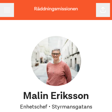
Dela 
KARRIÄRMENY
Malin Eriksson
Enhetschef • Styrmansgatans